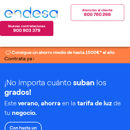
Atención al cliente
800 760 266
Nuevas contrataciones
900 903 379
Consigue un ahorro medio de hasta
1500
€* al año
Contrata ya
¡No importa cuánto
suban
los
grados!
Este
verano, ahorra
en la
tarifa de luz
de
tu
negocio.