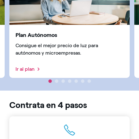
Plan Autónomos
Consigue el mejor precio de luz para
autónomos y microempresas.
Ir al plan
1
2
3
4
5
6
7
Contrata en 4 pasos