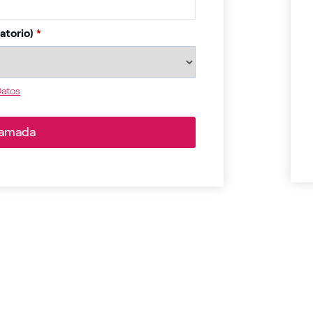
atorio)
*
Datos
llamada