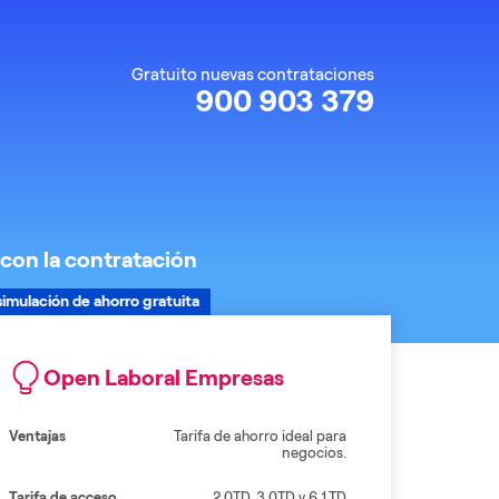
Gratuito nuevas contrataciones
900 903 379
 con la contratación
simulación de ahorro gratuita
Open Laboral Empresas
Ventajas
Tarifa de ahorro ideal para
negocios.
Tarifa de acceso
2.0TD, 3.0TD y 6.1TD